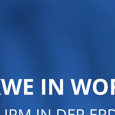
KWE IN WO
URM IN DER ER