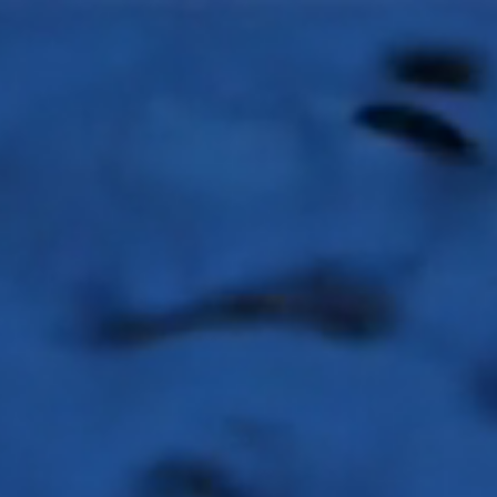
ms / Mikwe Worms - SchUM-Städte Mikwe in Worms - Tur