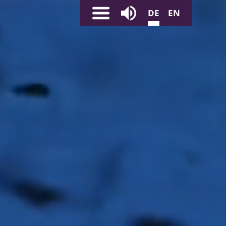
m in der Erde
DE
EN